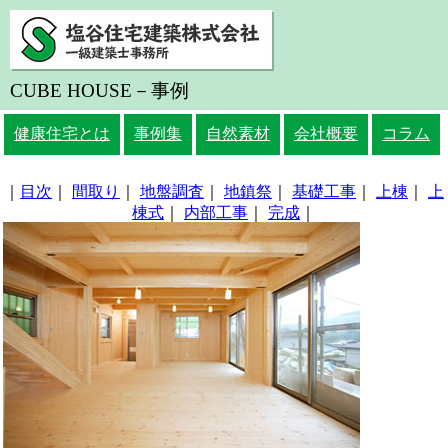
CUBE HOUSE－事例
健康住宅とは
事例集
自然素材
会社概要
コラム
｜
目次
｜
間取り
｜
地盤調査
｜
地鎮祭
｜
基礎工事
｜
上棟
｜
上
棟式
｜
内部工事
｜
完成
｜